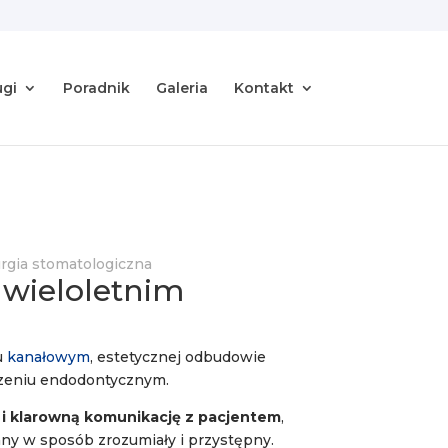
ugi
Poradnik
Galeria
Kontakt
rgia stomatologiczna
 wieloletnim
u
kanałowym
, estetycznej odbudowie
czeniu endodontycznym.
 i klarowną komunikację z pacjentem
,
any w sposób zrozumiały i przystępny.