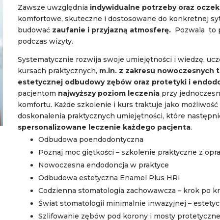
Zawsze uwzględnia
indywidualne potrzeby oraz oczek
komfortowe, skuteczne i dostosowane do konkretnej sytu
budować
zaufanie i przyjazną atmosferę.
Pozwala to p
podczas wizyty.
Systematycznie rozwija swoje umiejętności i wiedzę, ucz
kursach praktycznych,
m.in. z zakresu nowoczesnych t
estetycznej odbudowy zębów oraz protetyki i endodo
pacjentom
najwyższy poziom leczenia
przy jednoczes
komfortu. Każde szkolenie i kurs traktuje jako możliwoś
doskonalenia praktycznych umiejętności, które następni
spersonalizowane leczenie każdego pacjenta
.
Odbudowa poendodontyczna
Poznaj moc giętkości – szkolenie praktyczne z o
Nowoczesna endodoncja w praktyce
Odbudowa estetyczna Enamel Plus HRi
Codzienna stomatologia zachowawcza – krok po kr
Świat stomatologii minimalnie inwazyjnej – est
Szlifowanie zębów pod korony i mosty protetyczne,