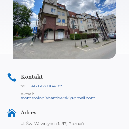

Kontakt
tel:
+ 48
883 084 999
e-mail:
stomatologiabamberski@gmail.com

Adres
ul. Św. Wawrzyńca 1a/17, Poznań